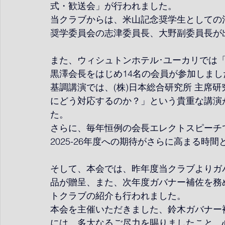
式・歓送会」が行われました。
当クラブからは、米山記念奨学生としての
奨学委員会の志津委員長、大野副委員長が
また、ウィシュトンホテル･ユーカリでは「RID279
黒澤会長をはじめ14名の会員が参加しまし
基調講演では、(株)日本総合研究所 主席
にどう対応するのか？」という貴重な講演
た
。
さらに、毎年恒例の会長エレクトスピーチ
2025-26年度への期待がさらに高まる時
そして、本会では、昨年度当クラブよりガ
品が贈呈、また、次年度ガバナー補佐を務
トクラブの紹介も行われました
。
本会を主催いただきました、鈴木ガバナー
には、多大なるご尽力を賜りましたこと、