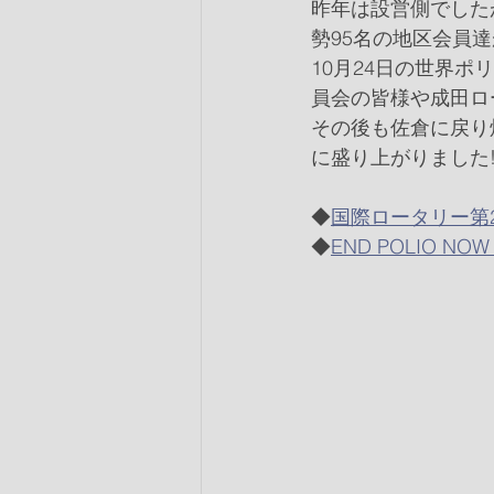
昨年は設営側でした
勢95名の地区会員
10月24日の世界
員会の皆様や成田ロ
その後も佐倉に戻り
に盛り上がりました!
◆
国際ロータリー第2
◆
END POLIO N