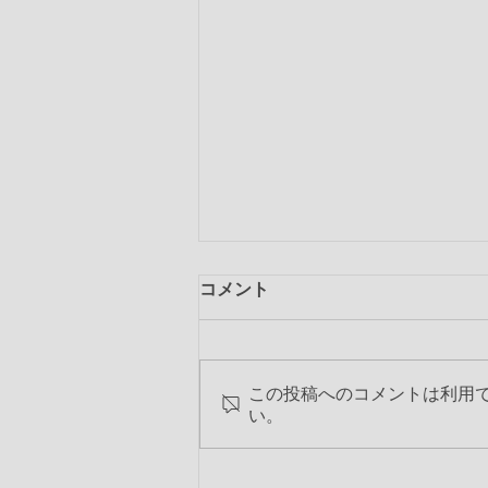
コメント
この投稿へのコメントは利用
い。
第2318回 2019-20年度 最終
特別夜間例会