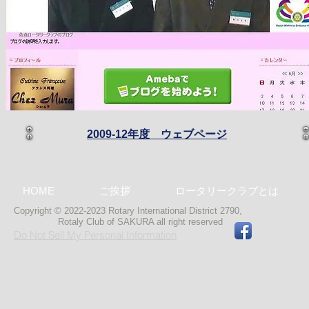
2009-12年度 ウェブページ
HOME
ご挨拶
ロータリークラブとは
Copyright © 2022-2023 Rotary International District 2790,
Rotaly Club of SAKURA
all right reserved
Do Not Sell My Personal Information