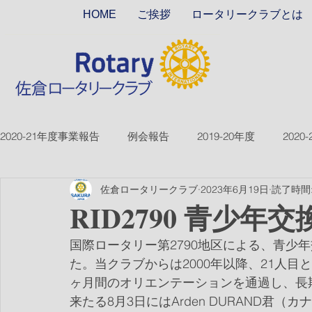
HOME
ご挨拶
ロータリークラブとは
2020-21年度事業報告
例会報告
2019-20年度
2020
佐倉ロータリークラブ
2023年6月19日
読了時間:
2018-19ver2
2017-18ver2
2021-22年度
2022
RID2790 青少
国際ロータリー第2790地区による、青少
2026-27年度
た。当クラブからは2000年以降、21人目
ヶ月間のオリエンテーションを通過し、長
来たる8月3日にはArden DURAND君