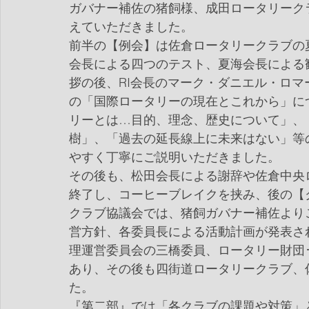
ガバナー補佐の猪飼様、成田ロータリーク
えていただきました。
前半の【例会】は佐倉ロータリークラブの
会長による四つのテスト、夏海会長による
拶の後、RI会長のマーク・ダニエル・ロ
の「国際ロータリーの現在とこれから」に
リーとは…目的、理念、歴史について」、
樹」、「過去の延長線上に未来はない」等
やすく丁寧にご説明いただきました。
その後も、松田会長による謝辞や佐倉中央
終了し、コーヒーブレイクを挟み、後の【
クラブ協議会では、猪飼ガバナー補佐より
営方針、各委員長による活動計画が発表さ
理運営委員会の三橋委員、ロータリー財団
あり、その後も四街道ロータリークラブ、
た。
『第二部』では「各クラブの課題や対策」