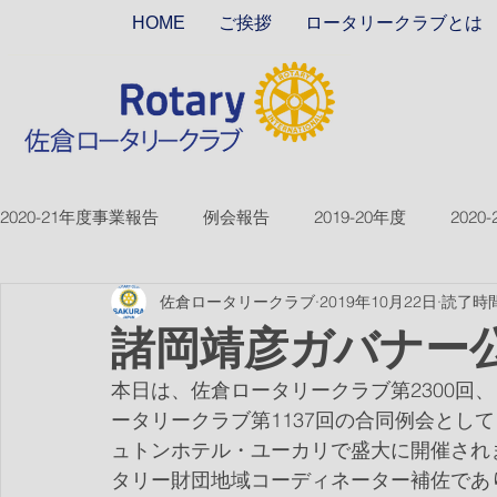
HOME
ご挨拶
ロータリークラブとは
2020-21年度事業報告
例会報告
2019-20年度
2020
佐倉ロータリークラブ
2019年10月22日
読了時間
2018-19ver2
2017-18ver2
2021-22年度
2022
諸岡靖彦ガバナー
本日は、佐倉ロータリークラブ第2300回、
2026-27年度
ータリークラブ第1137回の合同例会とし
ュトンホテル・ユーカリで盛大に開催され
タリー財団地域コーディネーター補佐であり