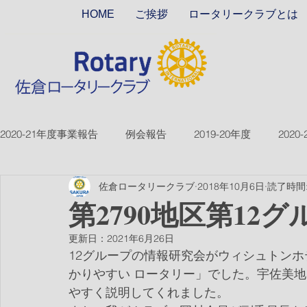
HOME
ご挨拶
ロータリークラブとは
2020-21年度事業報告
例会報告
2019-20年度
2020
佐倉ロータリークラブ
2018年10月6日
読了時間:
2018-19ver2
2017-18ver2
2021-22年度
2022
第2790地区第12
更新日：
2021年6月26日
2026-27年度
12グループの情報研究会がウィシュトン
かりやすい ロータリー」でした。宇佐美
やすく説明してくれました。