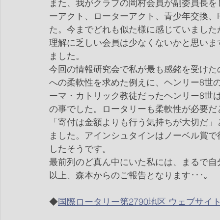
また、我がクラブの岡村会員が副委員長を
ーアクト、ローターアクト、青少年交換、R
た。今までどれも似た様に感じていました
理解に乏しい会員は少なくないかと思いま
ました。
今回の情報研究会で私が最も感銘を受けた
への柔軟性を求めた例えに、ヘンリー8世
ーマ・カトリック教徒だったヘンリー8世
の事でした。ロータリーも柔軟性が必要だ
「寄付は金額よりも行う気持ちが大切だ」
ました。アインシュタインはノーベル賞で
したそうです。
最前列のど真ん中にいた私には、まるで自
以上、森本からのご報告となります･･･｡
◆
国際ロータリー第2790地区 ウェブサイ