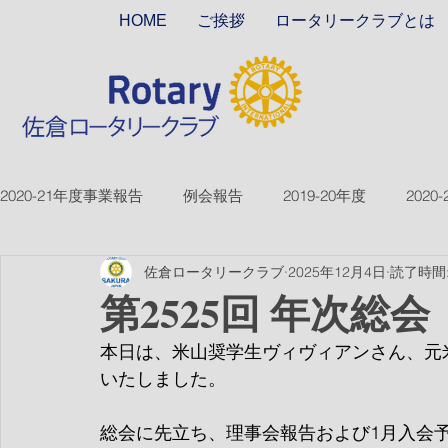
HOME
ご挨拶
ロータリークラブとは
2020-21年度事業報告
例会報告
2019-20年度
2020
佐倉ロータリークラブ
2025年12月4日
読了時間:
2018-19ver2
2017-18ver2
2021-22年度
2022
第2525回 年次総会
本日は、米山奨学生ヴィヴィアンさん、元
2026-27年度
いたしました。
総会に先立ち、理事会報告および1月入会