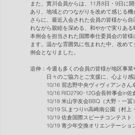
また、實川会員からは、11月8日・9日に
あり、地域とのつながりを改めて感じる機
さらに、最近入会された会員の皆様から自
れながら親睦を深める、和やかで実りある
本例会を担当された国際奉仕委員会の皆様
ます。温かな雰囲気に包まれた中、改めて
例会となりました。
追伸：今週も多くの会員の皆様が地区事業
日々のご協力とご支援に、心より感
　　　10/16 習志野中央ヴィヴィアンさ
　　　10/16 RID2790･12G会長幹事会
　　　10/18 米山学友会BBQ（大野・一冨
　　　10/19 SLまつりin高崎南公園（村
　　　10/19 佐倉国際スピーチコンテス
　　　10/19 青少年交換オリエンテーシ