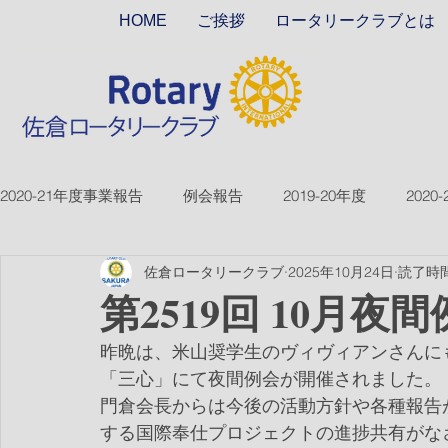
HOME
ご挨拶
ロータリークラブとは
2020-21年度事業報告
例会報告
2019-20年度
2020
佐倉ロータリークラブ
2025年10月24日
読了時間
2018-19ver2
2017-18ver2
2021-22年度
2022
第2519回 10月夜
昨晩は、米山奨学生のヴィヴィアンさんに
2026-27年度
「三心」にて夜間例会が開催されました。
門倉会長からは今後の活動方針や各種報告
する国際奉仕プロジェクトの進捗共有がな