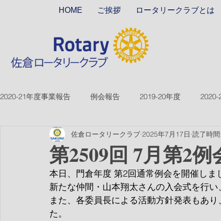
HOME
ご挨拶
ロータリークラブとは
2020-21年度事業報告
例会報告
2019-20年度
2020
佐倉ロータリークラブ
2025年7月17日
読了時間:
2018-19ver2
2017-18ver2
2021-22年度
2022
第2509回 7月第2例
本日、門倉年度 第2回通常例会を開催しま
2026-27年度
新たな仲間・山本翔太さんの入会式を行い
また、各委員長による活動方針発表もあり、
た。