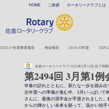
HOME
ご挨拶
ロータリークラブとは
2020-21年度事業報告
例会報告
2019-20年度
2020
佐倉ロータリークラブ
2025年3月13日
読了時間:
2018-19ver2
2017-18ver2
2021-22年度
2022
第2494回 3月第1例
🌸春の訪れとともに、新たな一歩を踏み出
2026-27年度
次年度への準備が進む中、3月いっぱいで
さんに、最後の奨学金が手渡されました。
からの輝かしい未来を願って、温かい拍手を