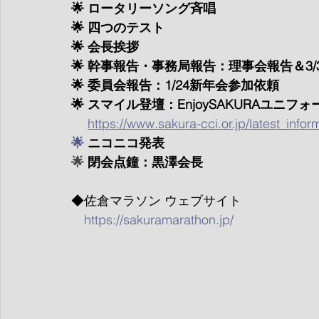
🌟 ロータリーソング斉唱
🌟 四つのテスト
🌟 会長挨拶
🌟 幹事報告・事務局報告：理事会報告＆3
🌟 委員会報告：1/24新年会参加依頼
🌟 スマイル登壇：EnjoySAKURAユニフ
https://www.sakura-cci.or.jp/latest_inf
🌟
ニコニコ発表
🌟 
閉会点鐘：黒澤会長
◆佐倉マラソン ウェブサイト
https://sakuramarathon.jp/