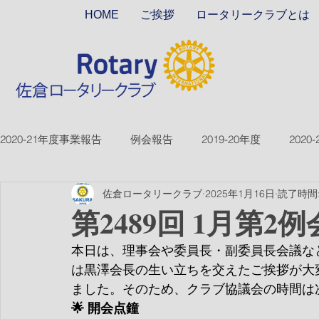
HOME
ご挨拶
ロータリークラブとは
2020-21年度事業報告
例会報告
2019-20年度
2020
佐倉ロータリークラブ
2025年1月16日
読了時間:
2018-19ver2
2017-18ver2
2021-22年度
2022
第2489回 1月第2例
本日は、理事会や委員長・副委員長会議な
2026-27年度
は黒澤会長の生い立ちを交えたご挨拶が大
ました。そのため、クラブ協議会の時間は
🌟 開会点鐘