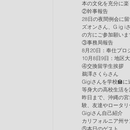
本の文化を充分に楽
②幹事報告
28日の夜間例会に
ズオンさん、G ig
の方にご参加願いま
③事務局報告
8月20日：奉仕プ
10月8日9日：地区
④交換留学生挨拶
鵜澤さくらさん
Gigiさんを学校
等身大の高校生活を
昨日まで、沖縄の宮
験、友達やロータリ
Gigiさん自己紹介
カリフォルニア州サ
⑤本日のゲスト