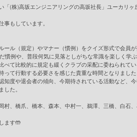
い「(株)高坂エンジニアリングの高坂社長」ユーカリヶ丘
仕事もしています。
ルール（規定）やマナー（慣例）をクイズ形式で会員が
んだ慣例や、普段何気に見落としがちな常識を楽しく学
比べて比較的に規定も緩くクラブの采配に委ねられてい
持って行動する必要さを感じた貴重な時間となりました
認知度や退会者の傾向、今期待されている活動など、今
ました。
岡村、橋爪、橋本、森本、中村一、鵜澤、三橋、白石、
します🤲