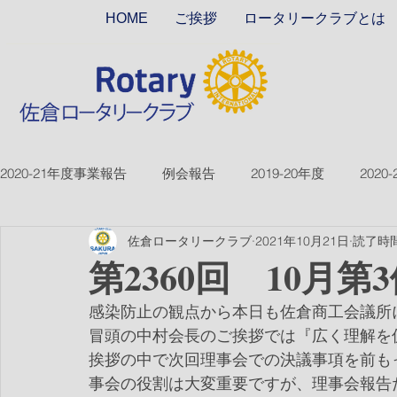
HOME
ご挨拶
ロータリークラブとは
2020-21年度事業報告
例会報告
2019-20年度
2020
佐倉ロータリークラブ
2021年10月21日
読了時間
2018-19ver2
2017-18ver2
2021-22年度
2022
第2360回 10月第
感染防止の観点から本日も佐倉商工会議所
2026-27年度
冒頭の中村会長のご挨拶では『広く理解を
挨拶の中で次回理事会での決議事項を前も
事会の役割は大変重要ですが、理事会報告