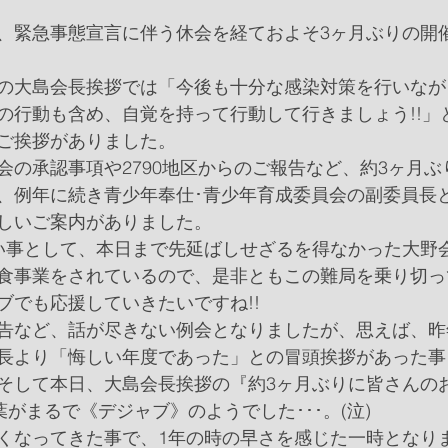
、緊急事態宣言に伴う休会を経ておよそ3ヶ月ぶりの開
の大島会長挨拶では「今後も十分な感染対策を行いなが
の行動も含め、自覚を持って行動して行きましょう!!」
ご挨拶がありました。
会の承認事項や2790地区からのご報告など、約3ヶ月
、例年に続き青少年奉仕･青少年育成委員会の副委員長
しいご案内がありました。
い事として、本日まで先延ばしせざるを得なかった大野
食事業をされているので、是非ともこの難局を乗り切っ
ブでも応援していきたいですね!!
告など、話が尽きない例会となりましたが、思えば、昨
長より「悔しい年度であった」との冒頭挨拶があった事
そして本日、大島会長挨拶の『約3ヶ月ぶりに皆さんの
葉がまるで《デジャブ》のようでした･･･。(泣)
くなってきた事で、1年の時の早さを感じた一時となり