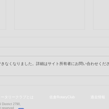
できなくなりました。詳細はサイト所有者にお問い合わせくだ
第2353回 6月第3例会
第2
ロータリークラブとは
佐倉RotaryClub
過去情報
 District 2790,
ght reserved