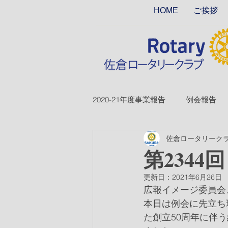
HOME
ご挨拶
2020-21年度事業報告
例会報告
佐倉ロータリーク
2018-19ver2
2017-18ver2
第2344
更新日：
2021年6月26日
2026-27年度
広報イメージ委員会
本日は例会に先立ち理
た創立50周年に伴