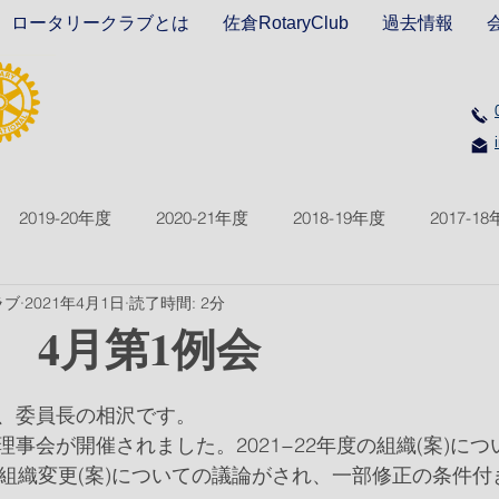
ロータリークラブとは
佐倉RotaryClub
過去情報
2019-20年度
2020-21年度
2018-19年度
2017-1
ラブ
2021年4月1日
読了時間: 2分
2021-22年度
2022-23年度
2023-24年度
2024-2
回 4月第1例会
、委員長の相沢です。
事会が開催されました。2021−22年度の組織(案)に
う組織変更(案)についての議論がされ、一部修正の条件