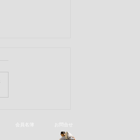
さ
352回 6月第2例会
会員名簿
お問合せ