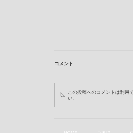
コメント
この投稿へのコメントは利用
い。
第2318回 2019-20年度 最終
特別夜間例会
HOME
ご挨拶