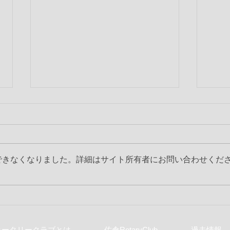
できなくなりました。詳細はサイト所有者にお問い合わせくだ
第2317回 6月第2例会
第2
ロータリークラブとは
佐倉RotaryClub
過去情報