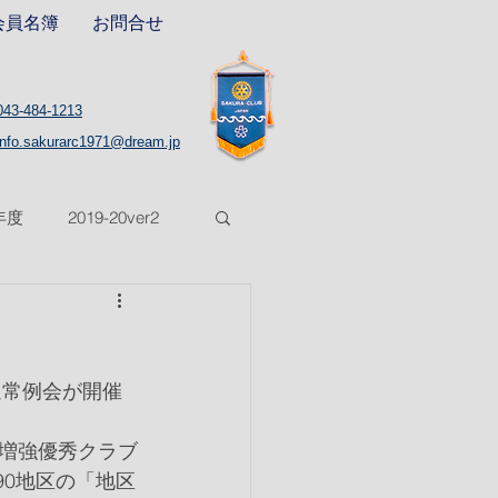
会員名簿
お問合せ
043-484-1213
info.sakurarc1971@dream.jp
8年度
2019-20ver2
5年度
2025-26年度
通常例会が開催
増強優秀クラブ
90地区の「地区