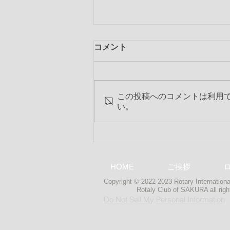
コメント
この投稿へのコメントは利用
い。
第2318回 2019-20年度 最終
特別夜間例会
HOME
ご挨拶
Copyright © 2022-2023 Rotary International
Rotaly Club of SAKURA
all ri
Do Not Sell My Personal Information