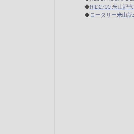
◆
RID2790 米山
◆
ロータリー米山記