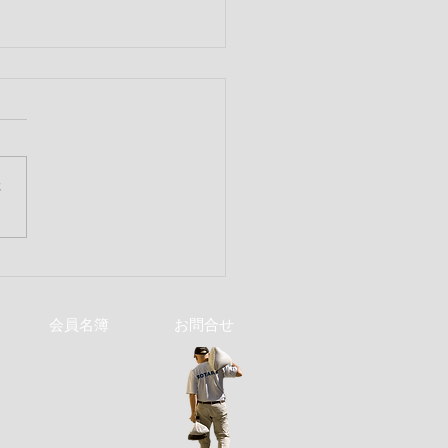
さ
316回 6月第1例会
会員名簿
お問合せ