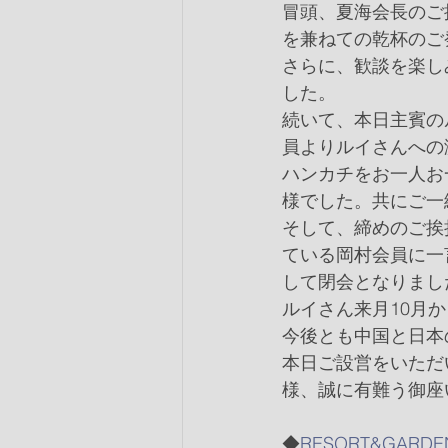
冒頭、夏海会長のご
を兼ねての乾杯のご
さらに、歓談を楽し
した。
続いて、本日主賓の
員よりルイさんへの
ハンカチをお一人お
様でした。共にご一
そして、締めのご挨
ている岡村会員に一
して閉会となりまし
ルイさん来月10月
今後とも中国と日本
本日ご設営をいただ
様、誠に有難う御座い
◆
RESORT&GAR