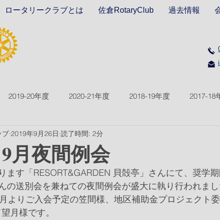
ロータリークラブとは
佐倉RotaryClub
過去情報
2019-20年度
2020-21年度
2018-19年度
2017-1
ラブ
2019年9月26日
読了時間: 2分
2021-22年度
2022-23年度
2023-24年度
2024-2
回 9月夜間例会
ます「RESORT&GARDEN 貝殻亭」さんにて、奨学
んの送別会を兼ねての夜間例会が盛大に執り行われまし
0月よりご入会予定の笠間様、地区補助金プロジェクト
て望月様です。