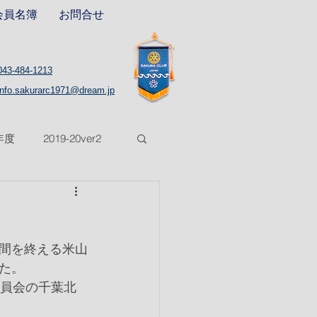
会員名簿
お問合せ
043-484-1213
info.sakurarc1971@dream.jp
8年度
2019-20ver2
5年度
2025-26年度
期間を終える米山
た。
委員会の千葉北