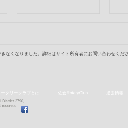
できなくなりました。詳細はサイト所有者にお問い合わせくだ
第2317回 6月第2例会
第2
ロータリークラブとは
佐倉RotaryClub
過去情報
 District 2790,
ght reserved