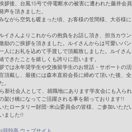
挨拶後、台風15号で停電断水の被害に遭われた藤井会
発声を頂きました。
みながら空気も暖まった頃、お客様の笠間様、大谷様に
ルイさんよりこれからの抱負をお話し頂き、担当カウン
激励のご挨拶を頂きました。ルイさんからは可愛いパン
一人にお礼を込めて手渡しで頂戴致しました。ルイさん
緒できたことを嬉しくも誇りに思います。
拶では永年奨学生や交換留学生のお世話・サポートの活
言頂戴し、最後には森本直前会長に締めて頂いた後、全
た。
から新社会人として、就職地にあります学友会にも入ら
の架け橋になってご活躍される事を願っております!!
いたロータリー財団･米山委員会の皆様、ご参加いただ
ました!!
DEN貝殻亭 ウェブサイト