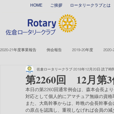
HOME
ご挨拶
ロータリークラブとは
2020-21年度事業報告
例会報告
2019-20年度
2020
佐倉ロータリークラブ
2018年12月20日
読了時間
2018-19ver2
2017-18ver2
2021-22年度
2022
第2260回 12月第
本日の第2260回通常例会は、森本会長よ
2026-27年度
対応として個人的にアマチュア無線の資格
また、大島幹事からは、昨晩の会長幹事会
の原点を認識し、重視しなげれば会員の減