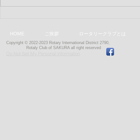
第2284回 2018-19年度 最終特
別夜間例会
HOME
ご挨拶
ロータリークラブとは
Copyright © 2022-2023 Rotary International District 2790,
Rotaly Club of SAKURA
all right reserved
Do Not Sell My Personal Information