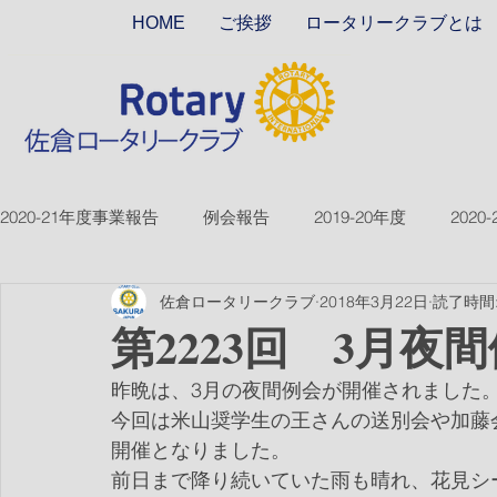
HOME
ご挨拶
ロータリークラブとは
2020-21年度事業報告
例会報告
2019-20年度
2020
佐倉ロータリークラブ
2018年3月22日
読了時間:
2018-19ver2
2017-18ver2
2021-22年度
2022
第2223回 3月夜
昨晩は、3月の夜間例会が開催されました
2026-27年度
今回は米山奨学生の王さんの送別会や加藤
開催となりました。
前日まで降り続いていた雨も晴れ、花見シ