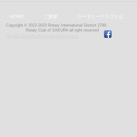
特別夜間例会
HOME
ご挨拶
ロータリークラブとは
Copyright © 2022-2023 Rotary International District 2790,
Rotaly Club of SAKURA
all right reserved
Do Not Sell My Personal Information