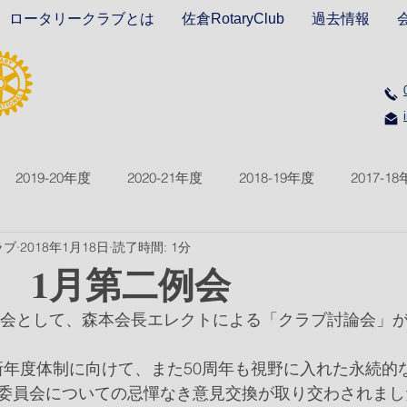
ロータリークラブとは
佐倉RotaryClub
過去情報
2019-20年度
2020-21年度
2018-19年度
2017-1
ラブ
2018年1月18日
読了時間: 1分
2021-22年度
2022-23年度
2023-24年度
2024-2
回 1月第二例会
回例会として、森本会長エレクトによる「クラブ討論会」
度の新年度体制に向けて、また50周年も視野に入れた永続
委員会についての忌憚なき意見交換が取り交わされまし