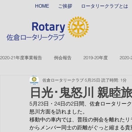
HOME
ご挨拶
ロータリークラブとは
2020-21年度事業報告
例会報告
2019-20年度
2020
佐倉ロータリークラブ
5月25日
読了時間: 1分
2018-19ver2
2017-18ver2
2021-22年度
2022
日光･鬼怒川 親睦
5月23日・24日の2日間、佐倉ロータリ
2026-27年度
怒川方面を訪れました。
移動中の車内では、普段の例会を離れたリ
からメンバー同士の距離がぐっと縮まる貴