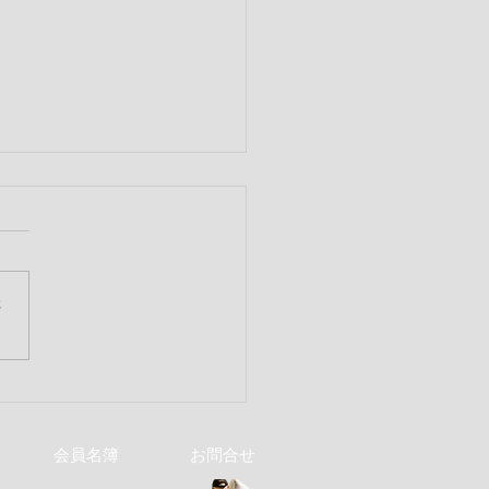
さ
】RID2790 2019-20年
フェアウェルパーティー
会員名簿
お問合せ