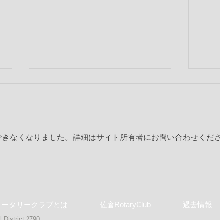
できなくなりました。詳細はサイト所有者にお問い合わせくだ
第2283回 6月第3例会
【号外
度 
ロータリークラブとは
佐倉RotaryClub
過去情報
 District 2790,