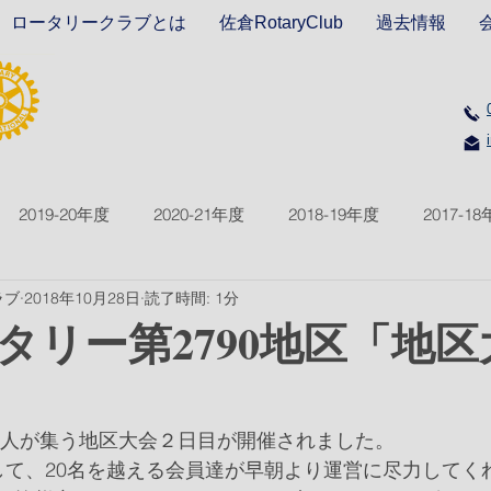
ロータリークラブとは
佐倉RotaryClub
過去情報
2019-20年度
2020-21年度
2018-19年度
2017-1
ラブ
2018年10月28日
読了時間: 1分
2021-22年度
2022-23年度
2023-24年度
2024-2
タリー第2790地区「地
00人が集う地区大会２日目が開催されました。
して、20名を越える会員達が早朝より運営に尽力してく