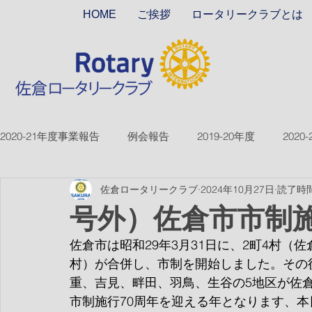
HOME
ご挨拶
ロータリークラブとは
2020-21年度事業報告
例会報告
2019-20年度
2020
佐倉ロータリークラブ
2024年10月27日
読了時間
2018-19ver2
2017-18ver2
2021-22年度
2022
号外）佐倉市市制施
佐倉市は昭和29年3月31日に、2町4村
2026-27年度
村）が合併し、市制を開始しました。その後
重、吉見、畔田、羽鳥、生谷の5地区が佐
市制施行70周年を迎える年となります、