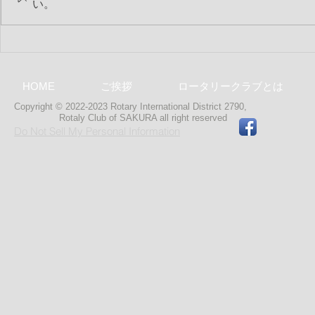
第2549回 8月第1例会
第2548回 
い。
HOME
ご挨拶
ロータリークラブとは
Copyright © 2022-2023 Rotary International District 2790,
Rotaly Club of SAKURA
all right reserved
Do Not Sell My Personal Information