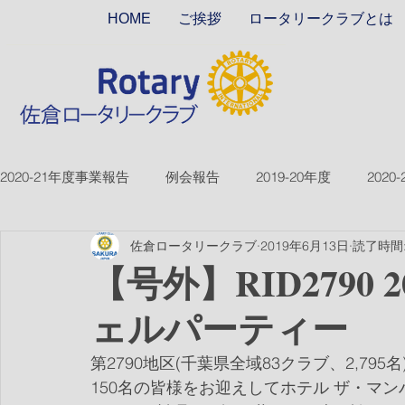
HOME
ご挨拶
ロータリークラブとは
2020-21年度事業報告
例会報告
2019-20年度
2020
佐倉ロータリークラブ
2019年6月13日
読了時間:
2018-19ver2
2017-18ver2
2021-22年度
2022
【号外】RID2790 
ェルパーティー
2026-27年度
第2790地区(千葉県全域83クラブ、2,795
150名の皆様をお迎えしてホテル ザ・マ